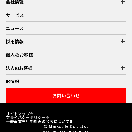
add
会社情報
マークスライフのストーリー
代表挨拶
サービス
企業理念
会社概要
拠点紹介
ニュース
add
採用情報
新卒採用情報
キャリア採用情報
個人のお客様
働く環境・制度
募集職種
エントリー
add
法人のお客様
業務提携
IR情報
お問い合わせ
サイトマップ
プライバシーポリシー
一般事業主行動計画の公表について
© MarksLife Co., Ltd.
ALL RIGHTS RESERVED.