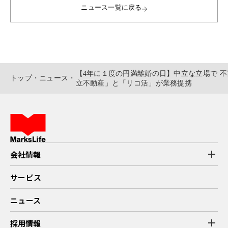
ニュース一覧に戻る
【4年に１度の円満離婚の日】中立な立場で 
トップ
・
ニュース
・
立不動産」と「リコ活」が業務提携
add
会社情報
マークスライフのストーリー
代表挨拶
サービス
企業理念
会社概要
拠点紹介
ニュース
add
採用情報