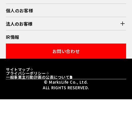
新卒採用情報
キャリア採用情報
個人のお客様
働く環境・制度
募集職種
エントリー
add
法人のお客様
業務提携
IR情報
お問い合わせ
サイトマップ
プライバシーポリシー
一般事業主行動計画の公表について
© MarksLife Co., Ltd.
ALL RIGHTS RESERVED.