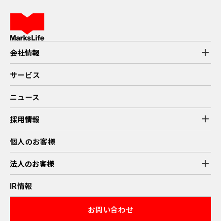
add
会社情報
マークスライフのストーリー
代表挨拶
サービス
企業理念
会社概要
拠点紹介
ニュース
add
採用情報
新卒採用情報
キャリア採用情報
個人のお客様
働く環境・制度
募集職種
エントリー
add
法人のお客様
業務提携
IR情報
お問い合わせ