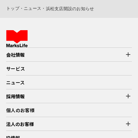
トップ
・
ニュース
・
浜松支店開設のお知らせ
add
会社情報
マークスライフのストーリー
代表挨拶
サービス
企業理念
会社概要
拠点紹介
ニュース
add
採用情報
新卒採用情報
キャリア採用情報
個人のお客様
働く環境・制度
募集職種
エントリー
add
法人のお客様
業務提携
IR情報